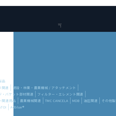
い製品
り関連
建設・林業・農業機械 / アタッチメント
ッジ・バケット部材関連
フィルター・エレメント関連
ー関連用品
農業機械関連
TMC CANCELA
MDB
油圧関連
その他製
ATOI
Adblue®