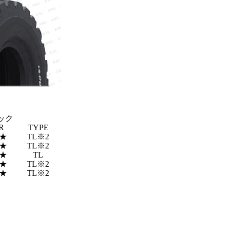
ック
R
TYPE
★
TL※2
★
TL※2
★
TL
★
TL※2
★
TL※2