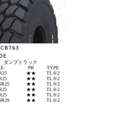
/ CB763
DE
ダンプトラック
ZE
PR
TYPE
R25
★★
TL※2
R25
★★
TL※2
5R25
★★
TL※2
R25
★★
TL※2
R25
★★
TL※2
5R29
★★
TL※2