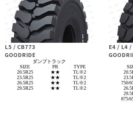
L5 / CB773
E4 / L4 
GOODRIDE
GOODRI
ダンプトラック
SIZE
PR
TYPE
SI
20.5R25
★★
TL※2
20.5
23.5R25
★★
TL※2
23.5
26.5R25
★★
TL※2
750/6
29.5R25
★★
TL※2
26.5
29.5
875/6