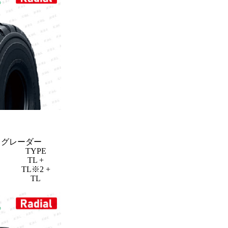
・グレーダー
TYPE
★
TL +
★
TL※2 +
★
TL