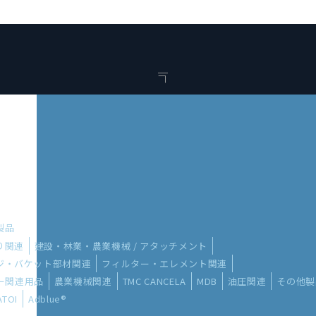
い製品
り関連
建設・林業・農業機械 / アタッチメント
ッジ・バケット部材関連
フィルター・エレメント関連
ー関連用品
農業機械関連
TMC CANCELA
MDB
油圧関連
その他製
ATOI
Adblue®