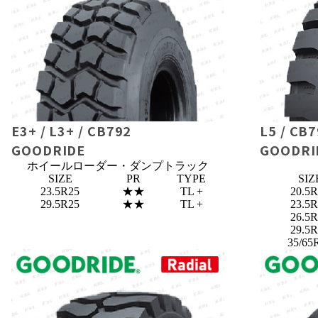
E3+ / L3+ / CB792
L5 / CB
GOODRIDE
GOODRI
ホイールローダー・ダンプトラック
SIZE
PR
TYPE
SIZ
23.5R25
★★
TL +
20.5
29.5R25
★★
TL +
23.5
26.5
29.5
35/65