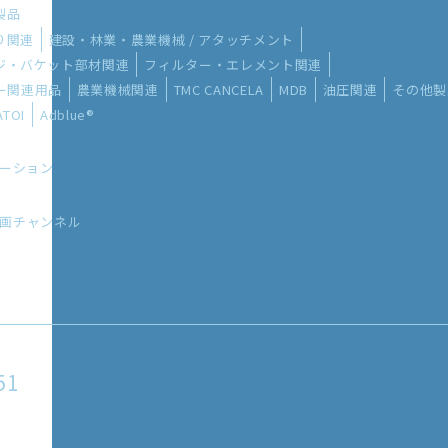
い製品
り関連
建設・林業・農業機械 / アタッチメント
ッジ・バケット部材関連
フィルター・エレメント関連
ー関連用品
農業機械関連
TMC CANCELA
MDB
油圧関連
その他製
ATOI
Adblue®
リューション
Lの動画チャンネル
51