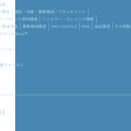
い製品
り関連
建設・林業・農業機械 / アタッチメント
ッジ・バケット部材関連
フィルター・エレメント関連
ー関連用品
農業機械関連
TMC CANCELA
MDB
油圧関連
その他製
ATOI
Adblue®
リューション
Lの動画チャンネル
51