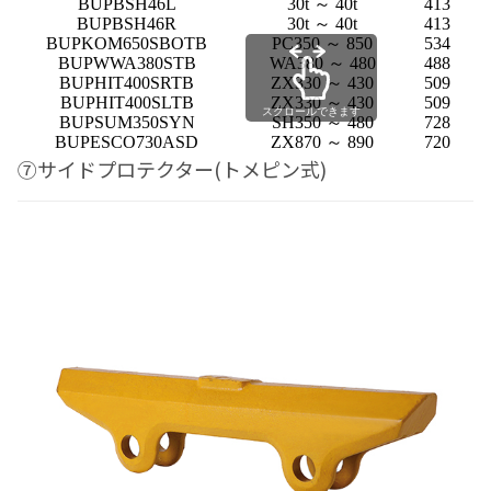
BUPBSH46L
30t ～ 40t
413
1
BUPBSH46R
30t ～ 40t
413
1
BUPKOM650SBOTB
PC350 ～ 850
534
1
BUPWWA380STB
WA380 ～ 480
488
1
BUPHIT400SRTB
ZX330 ～ 430
509
1
BUPHIT400SLTB
ZX330 ～ 430
509
1
スクロールできます
BUPSUM350SYN
SH350 ～ 480
728
1
BUPESCO730ASD
ZX870 ～ 890
720
1
⑦サイドプロテクター(トメピン式)