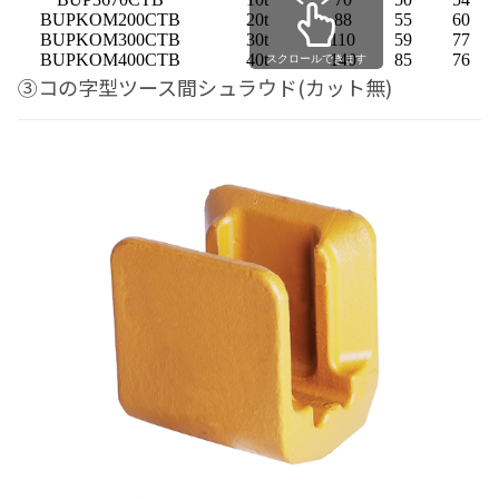
BUPKOM200CTB
20t
88
55
60
BUPKOM300CTB
30t
110
59
77
BUPKOM400CTB
40t
140
85
76
スクロールできます
③コの字型ツース間シュラウド(カット無)