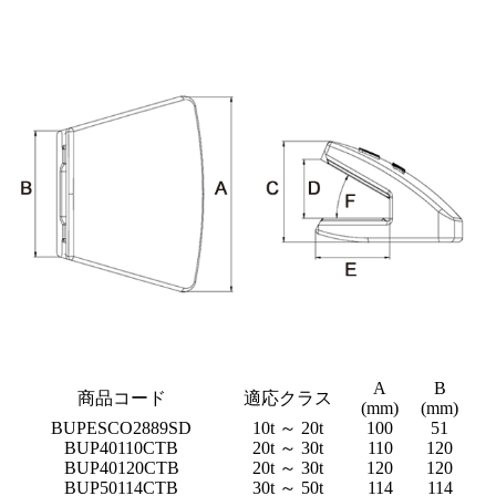
A
B
商品コード
適応クラス
(mm)
(mm)
(
BUPESCO2889SD
10t ～ 20t
100
51
BUP40110CTB
20t ～ 30t
110
120
BUP40120CTB
20t ～ 30t
120
120
BUP50114CTB
30t ～ 50t
114
114