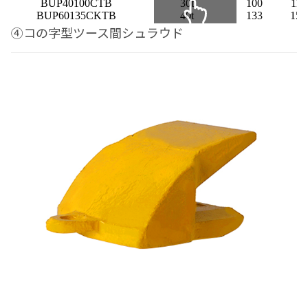
BUP40100CTB
30t
100
112
BUP60135CKTB
40t
133
152
④コの字型ツース間シュラウド
スクロールできます