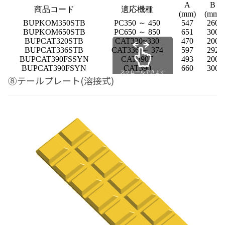
A
B
商品コード
適応機種
(mm)
(mm)
BUPKOM350STB
PC350 ～ 450
547
260
BUPKOM650STB
PC650 ～ 850
651
300
BUPCAT320STB
CAT320~330
470
200
BUPCAT336STB
CAT336 ～ 374
597
292
BUPCAT390FSSYN
CAT390F
493
200
BUPCAT390FSYN
CAT390
660
300
スクロールできます
⑧テールプレート(溶接式)