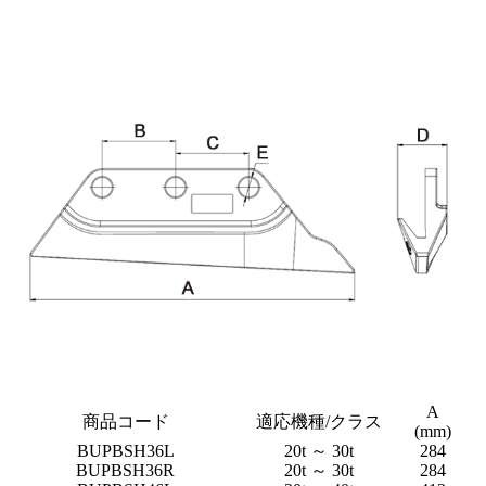
A
商品コード
適応機種/クラス
(mm)
(
BUPBSH36L
20t ～ 30t
284
1
BUPBSH36R
20t ～ 30t
284
1