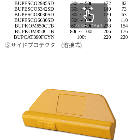
BUPESCO2985SD
30t ～ 50t
172
82
BUPESCO5342SD
30t ～ 50t
140
73
BUPESCO8030SD
30t ～ 50t
120
63
1
BUPESCO6630SD
50t ～ 60t
110
110
1
BUPKOM650CTB
60t ～ 80t
238
154
1
スクロールできます
BUPKOM850CTB
80t ～ 100t
206
176
1
BUPCAT390FCYN
100t
220
220
1
⑤サイドプロテクター(溶接式)