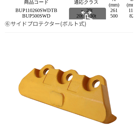
商品コード
適応クラス
(mm)
(mm)
BUP110260SWDTB
～ 20t
261
110
BUP500SWD
20t ～ 30t
500
82
⑥サイドプロテクター(ボルト式)
スクロールできます