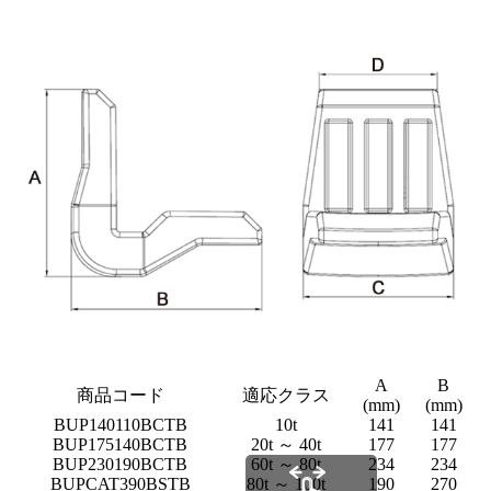
A
B
商品コード
適応クラス
(mm)
(mm)
BUP140110BCTB
10t
141
141
BUP175140BCTB
20t ～ 40t
177
177
BUP230190BCTB
60t ～ 80t
234
234
BUPCAT390BSTB
80t ～ 100t
190
270