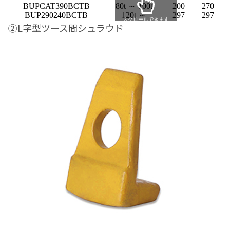
BUPCAT390BCTB
80t ～ 100t
200
270
BUP290240BCTB
120t ～
297
297
スクロールできます
②L字型ツース間シュラウド